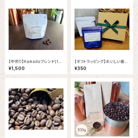
【中煎り】Kaikadoブレンド(100
【ギフトラッピング】おいしい香り
g)
の贈り物
¥1,500
¥350